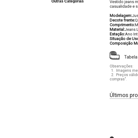
Outras Categorias
Vestido jeans m
casualidade e s
Modelagem:
Ju
Decote frente:
Q
Comprimento:
M
Material:
Jeans 
Estação:
Ano Int
Situação de Us
Composição Mat
Tabela
Observações:
1.
Imagens mera
2.
Preços válid
compras".
Últimos pro