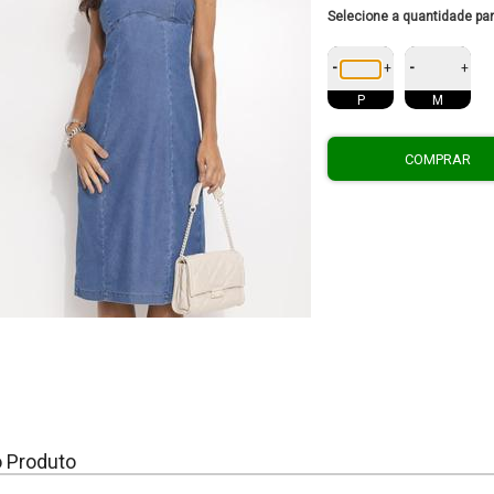
Selecione a quantidade pa
-
-
+
+
P
M
COMPRAR
o Produto