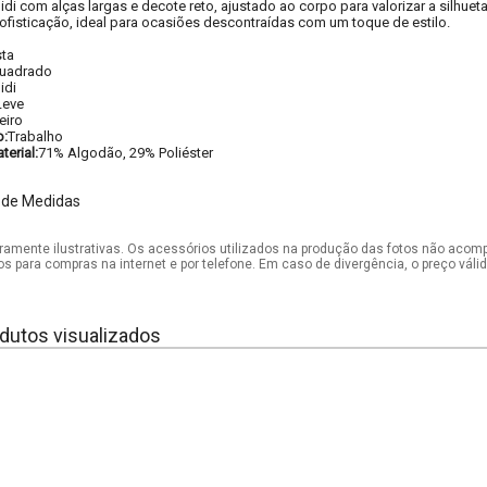
idi com alças largas e decote reto, ajustado ao corpo para valorizar a silhue
ofisticação, ideal para ocasiões descontraídas com um toque de estilo.
sta
uadrado
idi
Leve
eiro
o:
Trabalho
erial:
71% Algodão, 29% Poliéster
 de Medidas
mente ilustrativas. Os acessórios utilizados na produção das fotos não acom
os para compras na internet e por telefone. Em caso de divergência, o preço vál
dutos visualizados