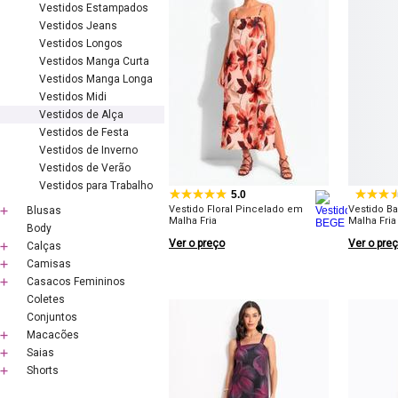
Vestidos Estampados
Vestidos Jeans
Vestidos Longos
Vestidos Manga Curta
Vestidos Manga Longa
Vestidos Midi
Vestidos de Alça
Vestidos de Festa
Vestidos de Inverno
Vestidos de Verão
Vestidos para Trabalho
5.0
Vestido Floral Pincelado em
Vestido B
Blusas
Malha Fria
Malha Fria
Body
Ver o preço
Ver o pre
Calças
Camisas
Casacos Femininos
Coletes
Conjuntos
Macacões
Saias
Shorts