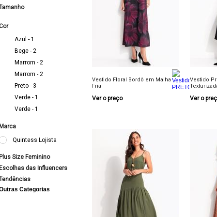
Tamanho
Cor
Azul - 1
Bege - 2
Marrom - 2
Marrom - 2
Vestido Floral Bordô em Malha
Vestido P
Preto - 3
Fria
Texturizad
Verde - 1
Ver o preço
Ver o pre
Verde - 1
Marca
Quintess Lojista
Plus Size Feminino
Escolhas das Influencers
Tendências
Outras Categorias