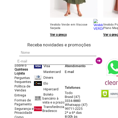
Vestido Verde em Viscose
Vestido P
Sarjada
Plano Maq
Ver o preço
Ver o pre
Receba novidades e promoções
Sobre o
Visa
Atendimento
Quintess
Mastercard
E-mail
Lojista
Diners
Perguntas
frequentes
Elo
Política de
Telefones
Hipercard
Vendas
Todo
Boleto
Entrega
Brasil (47)
bancário à
Formas de
3334-8883
vista e a prazo
Pagamento
Whatsapp (47)
Transferência
Segurança e
99711-2225
Bradesco
Privacidade
2ª a 6ª das
8:00h às
Como