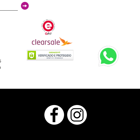
3
5
h