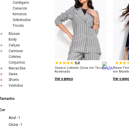
Cardigans
Casacos
Kimonos
Sobretudos
Tricots
Blusas
Body
Calças
Camisas
Coletes
Conjuntos
5.0
Casaco Listrado Cinza em Tecido
Blazer Fe
Macacões
Acetinado
em Moleti
Saias
Ver o preço
Ver o pre
Shorts
Vestidos
Tamanho
Cor
Azul - 1
Cinza - 1