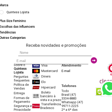
Marca
Quintess Lojista
Plus Size Feminino
Escolhas das Influencers
Tendências
Outras Categorias
Receba novidades e promoções
Sobre o
Visa
Atendimento
Quintess
Mastercard
E-mail
Lojista
Diners
Perguntas
frequentes
Elo
Política de
Telefones
Hipercard
Vendas
Todo
Boleto
Entrega
Brasil (47)
bancário à
Formas de
3334-8883
vista e a prazo
Pagamento
Whatsapp (47)
Transferência
Segurança e
99711-2225
Bradesco
Privacidade
2ª a 6ª das