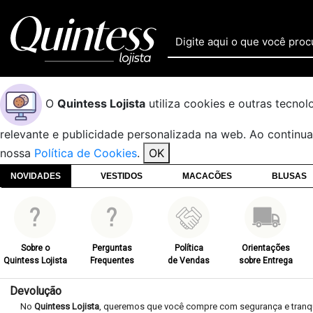
O
Quintess Lojista
utiliza cookies e outras tecno
relevante e publicidade personalizada na web. Ao continu
nossa
Política de Cookies
.
OK
NOVIDADES
VESTIDOS
MACACÕES
BLUSAS
Sobre o
Perguntas
Política
Orientações
Quintess Lojista
Frequentes
de Vendas
sobre Entrega
Devolução
No
Quintess Lojista
, queremos que você compre com segurança e tranqu