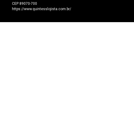
CEP 89070-700
https://www.quintesslojista.com.br/