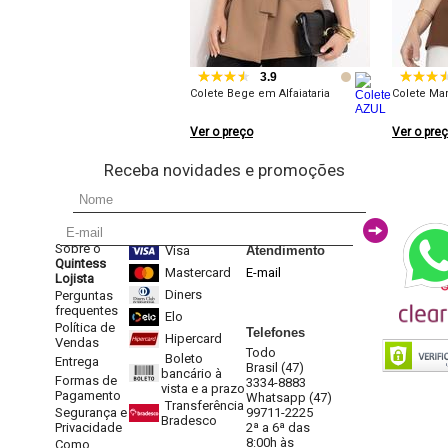
3.9
Colete Bege em Alfaiataria
Colete Ma
Ver o preço
Ver o pre
Receba novidades e promoções
Sobre o
Visa
Atendimento
Quintess
Mastercard
E-mail
Lojista
Diners
Perguntas
frequentes
Elo
Política de
Telefones
Hipercard
Vendas
Todo
Boleto
Entrega
Brasil (47)
bancário à
Formas de
3334-8883
vista e a prazo
Pagamento
Whatsapp (47)
Transferência
Segurança e
99711-2225
Bradesco
Privacidade
2ª a 6ª das
8:00h às
Como