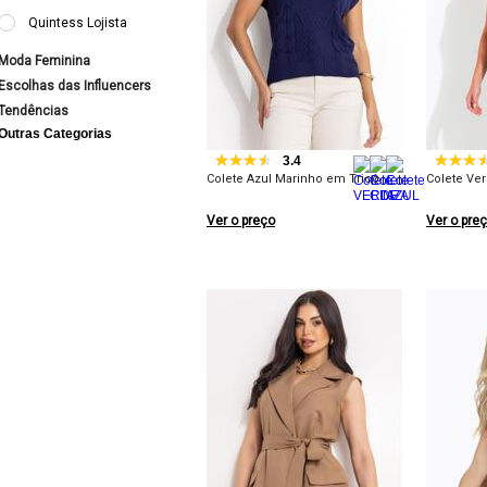
Quintess Lojista
Moda Feminina
Escolhas das Influencers
Tendências
Outras Categorias
3.4
Colete Azul Marinho em Tricô
Colete Ve
Ver o preço
Ver o pre