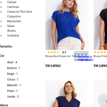
Calças
Camisas
Casacos Plus Size
Conjuntos
Macacões
Saias
Shorts
Vestidos
Tamanho
3.7
Cor
Blusa Azul Royal em Tricot
Blusa Pret
Azul - 4
Ver o preço
Ver o pre
Branco - 1
Bege - 1
Cinza - 1
Marrom - 1
Preto - 1
Verde - 2
Marca