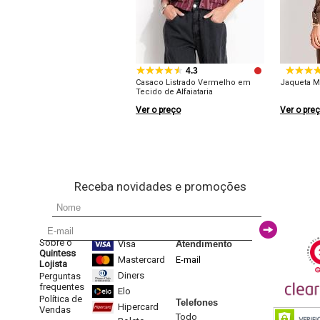
4.3
Casaco Listrado Vermelho em
Jaqueta M
Tecido de Alfaiataria
Ver o preço
Ver o pre
Receba novidades e promoções
Sobre o
Visa
Atendimento
Quintess
Mastercard
E-mail
Lojista
Diners
Perguntas
frequentes
Elo
Política de
Telefones
Hipercard
Vendas
Todo