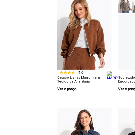
4.0
Casaco Listras Marrom em
Sobretudo
Tecido de Alfaiataria
Encorpad
Ver o preço
Ver o pre