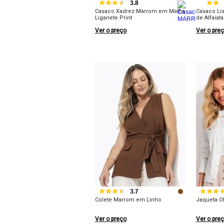
3.8
Casaco Xadrez Marrom em Malha
Casaco Li
Liganete Print
de Alfaiata
Ver o preço
Ver o pre
3.7
Colete Marrom em Linho
Jaqueta O
Ver o preço
Ver o pre