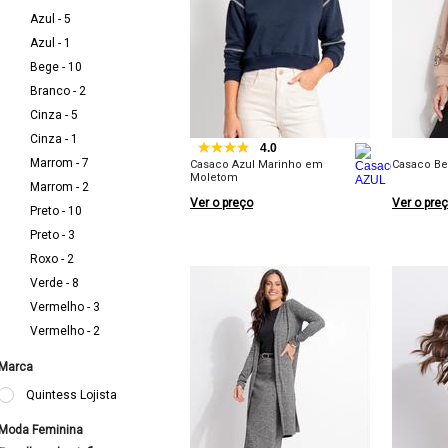
Azul - 5
Azul - 1
Bege - 10
Branco - 2
Cinza - 5
Cinza - 1
4.0
Marrom - 7
Casaco Azul Marinho em
Casaco Be
Moletom
Marrom - 2
Ver o preço
Ver o pre
Preto - 10
Preto - 3
Roxo - 2
Verde - 8
Vermelho - 3
Vermelho - 2
Marca
Quintess Lojista
Moda Feminina