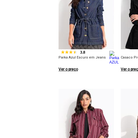
3.8
Parka Azul Escuro em Jeans
Casaco Pr
Ver o preço
Ver o pre