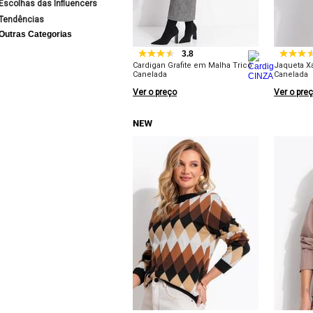
Escolhas das Influencers
Tendências
Outras Categorias
3.8
Cardigan Grafite em Malha Tricô
Jaqueta X
Canelada
Canelada
Ver o preço
Ver o pre