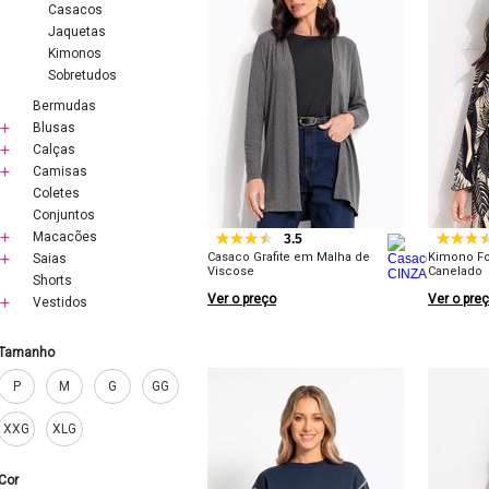
Casacos
Jaquetas
Kimonos
Sobretudos
Bermudas
Blusas
Calças
Camisas
Coletes
Conjuntos
Macacões
3.5
Casaco Grafite em Malha de
Kimono F
Saias
Viscose
Canelado
Shorts
Ver o preço
Ver o pre
Vestidos
Tamanho
P
M
G
GG
XXG
XLG
Cor