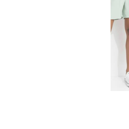
Código:
3908047
Faça seu login ou cadastre-se para 
Selecione a quantidade para cada tamanho:
-
-
-
-
+
+
+
38
40
42
44
-
-
-
+
+
+
50
52
54
COMPRAR