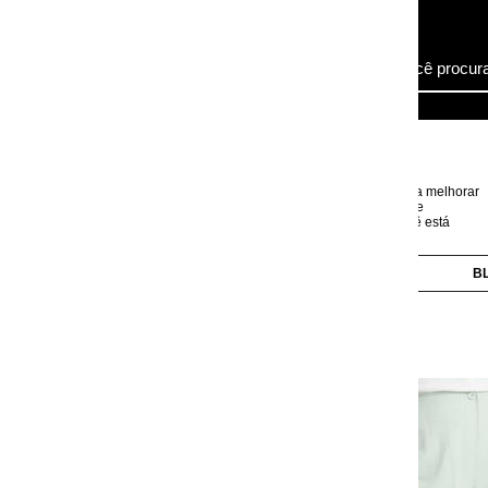
ra melhorar
e
 está
BLUSAS
CALÇAS
CAMISAS
CASACOS
Short Verde em Tecido A
Viscose