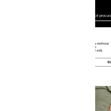
ra melhorar
e
 está
BLUSAS
CALÇAS
CAMISAS
CASACOS
Saia Midi Verde Oliva 
Plana