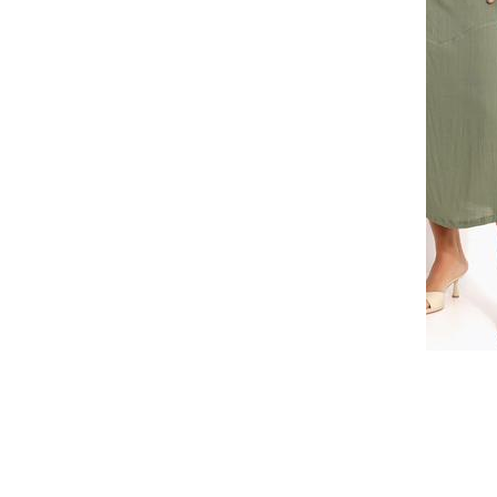
Código:
3901817
Faça seu login ou cadastre-se para 
Selecione a quantidade para cada tamanho:
-
-
-
+
+
+
P
M
G
COMPRAR