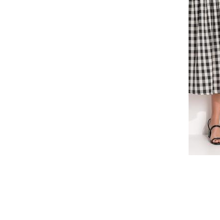
Código:
3814450
Faça seu login ou cadastre-se para 
Selecione a quantidade para cada tamanho:
-
-
-
-
+
+
+
38
40
42
44
-
-
-
+
+
+
50
52
54
COMPRAR