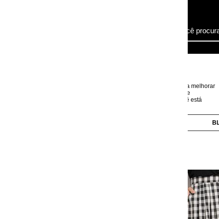
ra melhorar
e
 está
BLUSAS
CALÇAS
CAMISAS
CASACOS
Saia Godê Vichy Preto d
com Elastano.