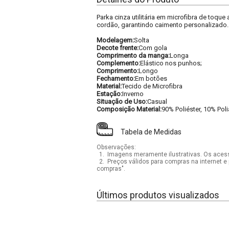
Parka cinza utilitária em microfibra de toqu
cordão, garantindo caimento personalizado.
Modelagem:
Solta
Decote frente:
Com gola
Comprimento da manga:
Longa
Complemento:
Elástico nos punhos;
Comprimento:
Longo
Fechamento:
Em botões
Material:
Tecido de Microfibra
Estação:
Inverno
Situação de Uso:
Casual
Composição Material:
90% Poliéster, 10% Pol
Tabela de Medidas
Observações:
1.
Imagens meramente ilustrativas. Os acess
2.
Preços válidos para compras na internet e 
compras".
Últimos produtos visualizados