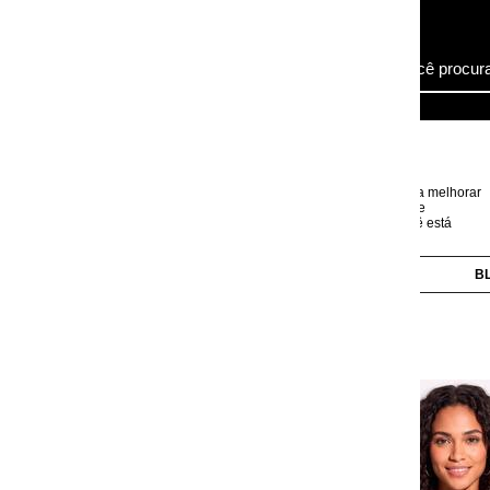
ra melhorar
e
 está
BLUSAS
CALÇAS
CAMISAS
CASACOS
Jaqueta Preta em Mater
Código:
3820875