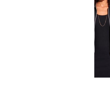
Faça seu login ou cadastre-se para 
Selecione a quantidade para cada tamanho:
-
-
-
-
+
+
+
P
M
G
GG
COMPRAR