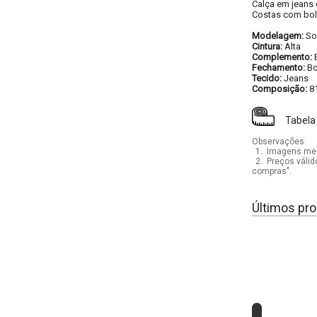
Calça em jeans 
Costas com bols
Modelagem:
So
Cintura:
Alta
Complemento:
Fechamento:
Bo
Tecido:
Jeans
Composição:
8
Tabela
Observações:
1.
Imagens mera
2.
Preços válid
compras".
Últimos pro