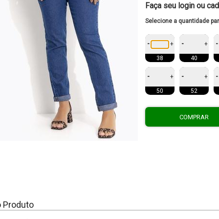
Faça seu login ou cad
Selecione a quantidade pa
-
-
-
+
+
38
40
-
-
-
+
+
50
52
COMPRAR
o Produto