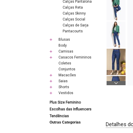
Calças Pantalona
Calças Reta
Calças Skinny
Calças Social
Calças de Sarja
Pantacourts
Blusas
Body
Camisas
Casacos Femininos
Coletes
Conjuntos
Macacões
Saias
Shorts
Vestidos
Plus Size Feminino
Escolhas das Influencers
Tendências
Outras Categorias
Detalhes d