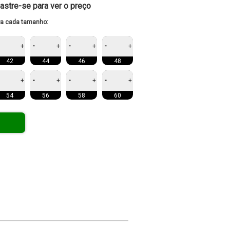
astre-se para ver o preço
ra cada tamanho:
-
-
-
+
+
+
+
42
44
46
48
-
-
-
+
+
+
+
54
56
58
60