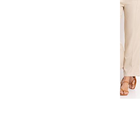
Faça seu login ou cadastre-se para 
Selecione a quantidade para cada tamanho:
-
-
-
-
+
+
+
38
40
42
44
-
-
-
+
+
+
50
52
54
COMPRAR