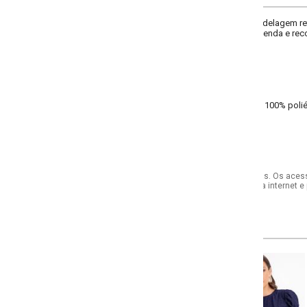
elagem reta levemente afunilada. Possui cintura alta com cós largo, fechamen
enda e recorte frontal com nervura pespontada, unindo elegância e conforto.
 100% poliéster tela
s. Os acessórios utilizados na produção das fotos não acompanham o produto.
internet e por telefone. Em caso de divergência, o preço válido será sempre aq