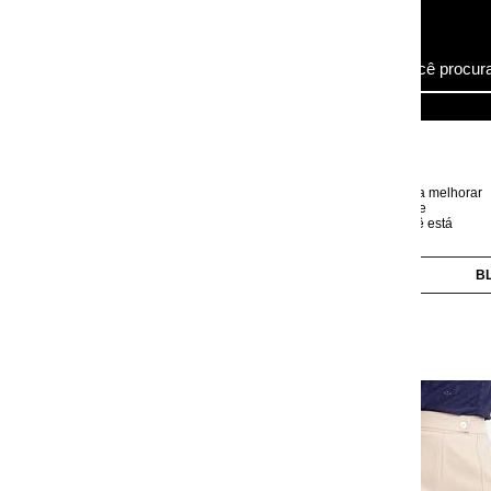
ra melhorar
e
 está
BLUSAS
CALÇAS
CAMISAS
CASACOS
Calça Bege em Tecido A
Código:
3904354