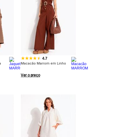
4.7
a
Macacão Marrom em Linho
Ver o preço