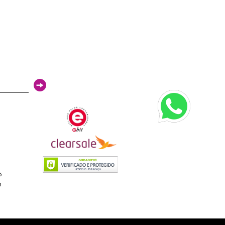
3
5
h