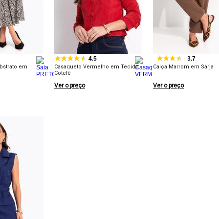
4.5
3.7
bstrato em
Casaqueto Vermelho em Tecido
Calça Marrom em Sarja
Cotelê
Ver o preço
Ver o preço