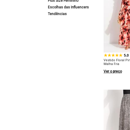
Plus Size Feminino
Escolhas das Influencers
Tendências
5.0
Vestido Floral P
Malha Fria
Ver o preço