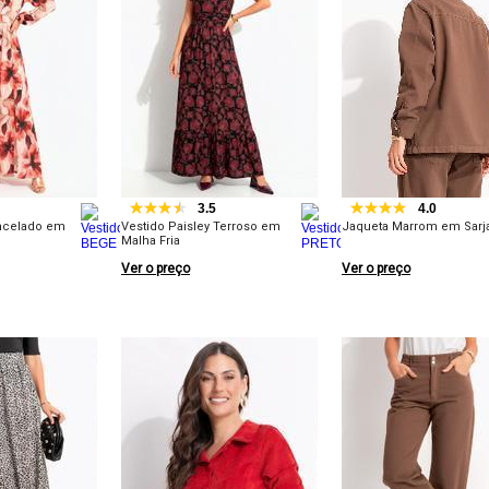
3.5
4.0
incelado em
Vestido Paisley Terroso em
Jaqueta Marrom em Sarj
Malha Fria
Ver o preço
Ver o preço