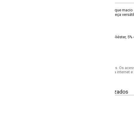
ue macio e acabamento sofisticado. Modelagem alfaiatada com bolsos fron
ça versátil, une conforto e elegância para o dia a dia.
iéster, 5% elastano meia malha
s. Os acessórios utilizados na produção das fotos não acompanham o produto.
internet e por telefone. Em caso de divergência, o preço válido será sempre aq
izados