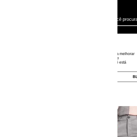
ra melhorar
e
 está
BLUSAS
CALÇAS
CAMISAS
CASACOS
Bermuda Cinza em Mal
Código:
3903222