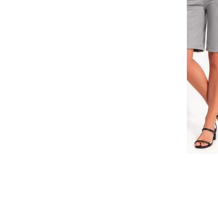
Faça seu login ou cadastre-se para 
Selecione a quantidade para cada tamanho:
-
-
-
-
+
+
+
P
M
G
GG
COMPRAR