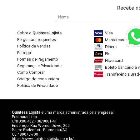
Receba n
Sobre o
Quintess Lojista
Visa
Perguntas frequentes
Mastercard
Política de Vendas
Diners
Entrega
Elo
Formas de Pagamento
Hipercard
Segurança e Privacidade
Boleto bancário à v
Como Comprar
Transferência Bra
Código do consumidor
Política de Privacidade
Quintess Lojista
é uma marca administrada pela empresa:
Posthaus Ltda
CNPJ:80.462.138/0001-41
Endereço: Rua Werner Duwe, 202
Bairro Badenfurt - Blumenau/SC
CEP 89070-700
https://www.quintesslojista.com.br/