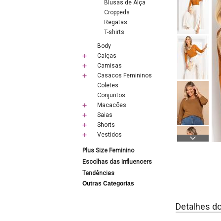
Blusas de Alça
Croppeds
Regatas
T-shirts
Body
Calças
Camisas
Casacos Femininos
Coletes
Conjuntos
Macacões
Saias
Shorts
Vestidos
Plus Size Feminino
Escolhas das Influencers
Tendências
Outras Categorias
Detalhes d