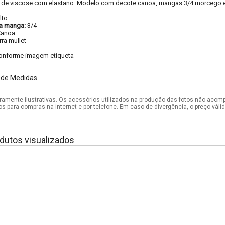
 de viscose com elastano. Modelo com decote canoa, mangas 3/4 morcego e 
lto
a manga:
3/4
Canoa
rra mullet
onforme imagem etiqueta
 de Medidas
mente ilustrativas. Os acessórios utilizados na produção das fotos não acom
os para compras na internet e por telefone. Em caso de divergência, o preço vál
dutos visualizados