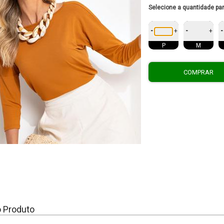
Selecione a quantidade pa
-
-
-
+
+
P
M
COMPRAR
o Produto