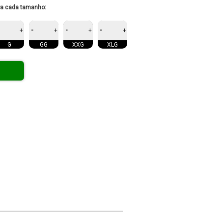
ra cada tamanho:
-
-
-
+
+
+
+
G
GG
XXG
XLG