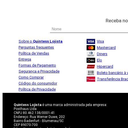
Receba no
Sobre o
Quintess Lojista
Visa
Perguntas frequentes
Mastercard
Política de Vendas
Diners
Entrega
Elo
Formas de Pagamento
Hipercard
Segurança e Privacidade
Boleto bancário à v
Como Comprar
Transferência Bra
Código do consumidor
Política de Privacidade
Quintess Lojista
é uma marca administrada pela empresa:
Posthaus Ltda
CNPJ:80.462.138/0001-41
Endereço: Rua Werner Duwe, 202
Bairro Badenfurt - Blumenau/SC
CEP 89070-700