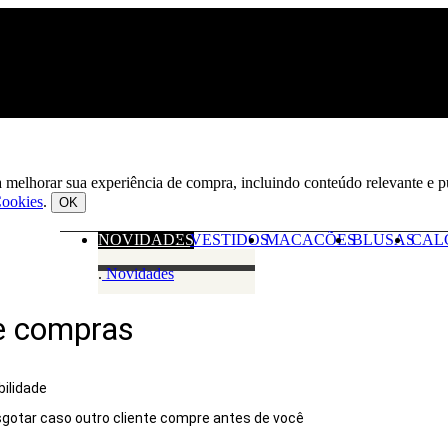
ara melhorar sua experiência de compra, incluindo conteúdo relevante e
Cookies
.
OK
NOVIDADES
VESTIDOS
MACACÕES
BLUSAS
CAL
.
Novidades
e compras
bilidade
gotar caso outro cliente compre antes de você