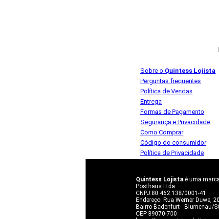
Sobre o
Quintess Lojista
Perguntas frequentes
Política de Vendas
Entrega
Formas de Pagamento
Segurança e Privacidade
Como Comprar
Código do consumidor
Política de Privacidade
Quintess Lojista
é uma marca 
Posthaus Ltda
CNPJ:80.462.138/0001-41
Endereço: Rua Werner Duwe, 2
Bairro Badenfurt - Blumenau/S
CEP 89070-700