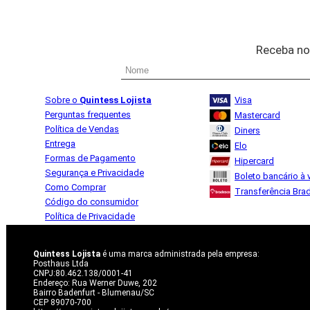
Receba no
Sobre o
Quintess Lojista
Visa
Perguntas frequentes
Mastercard
Política de Vendas
Diners
Entrega
Elo
Formas de Pagamento
Hipercard
Segurança e Privacidade
Boleto bancário à v
Como Comprar
Transferência Bra
Código do consumidor
Política de Privacidade
Quintess Lojista
é uma marca administrada pela empresa:
Posthaus Ltda
CNPJ:80.462.138/0001-41
Endereço: Rua Werner Duwe, 202
Bairro Badenfurt - Blumenau/SC
CEP 89070-700